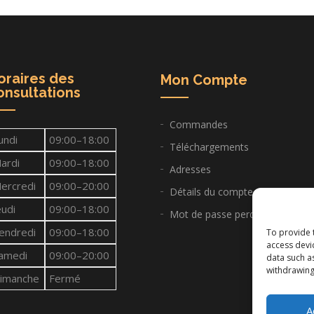
oraires des
Mon Compte
onsultations
Commandes
undi
09:00–18:00
Téléchargements
ardi
09:00–18:00
Adresses
ercredi
09:00–20:00
Détails du compte
eudi
09:00–18:00
Mot de passe perdu
endredi
09:00–18:00
To provide 
access devi
amedi
09:00–20:00
data such a
withdrawing
imanche
Fermé
A