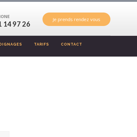
HONE
Je prends rendez vous
1 14 97 26
OIGNAGES
TARIFS
CONTACT