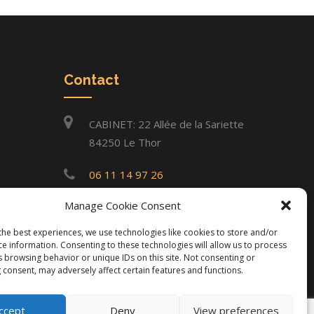
Contact
CABINET: 22 Allée de la Sariette
84250 Le Thor
06 11 14 97 26
Manage Cookie Consent
infos@gilles-lacourt.com
the best experiences, we use technologies like cookies to store and/or
ce information. Consenting to these technologies will allow us to process
s browsing behavior or unique IDs on this site. Not consenting or
 consent, may adversely affect certain features and functions.
ccept
Deny
View preferences