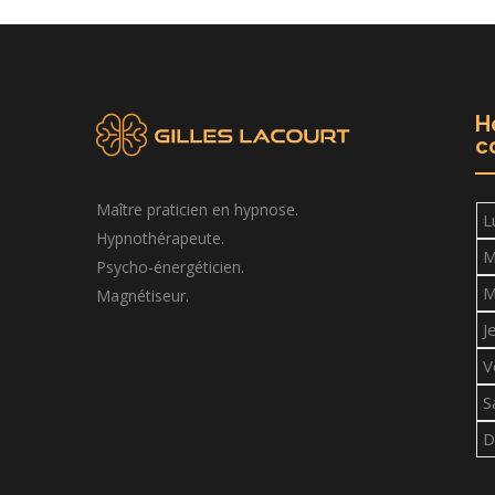
H
c
Maître praticien en hypnose.
L
Hypnothérapeute.
M
Psycho-énergéticien.
M
Magnétiseur.
J
V
S
D