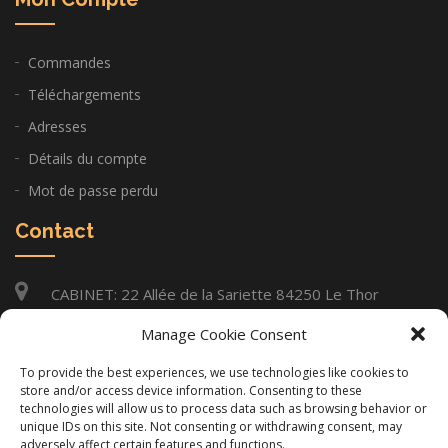
Commandes
Téléchargements
Adresses
Détails du compte
Mot de passe perdu
Contact
CABINET: 22 Allée de la Sariette 84250 Le Thor
06 11 14 97 26
Manage Cookie Consent
infos@gilles-lacourt.com
To provide the best experiences, we use technologies like cookies to
store and/or access device information. Consenting to these
technologies will allow us to process data such as browsing behavior or
unique IDs on this site. Not consenting or withdrawing consent, may
Copyright © Gilles Lacourt 2020. Tous Droits Réservés. |
adversely affect certain features and functions.