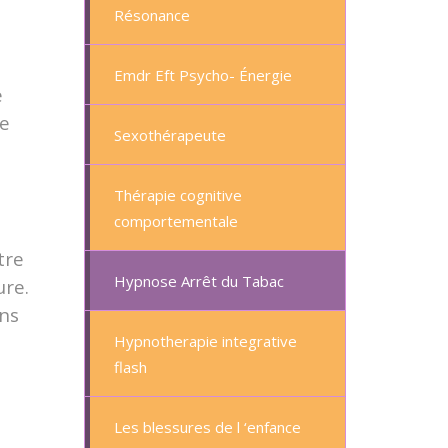
Résonance
Emdr Eft Psycho- Énergie
e
re
Sexothérapeute
Thérapie cognitive
comportementale
tre
Hypnose Arrêt du Tabac
ure.
ons
Hypnotherapie integrative
flash
Les blessures de l ‘enfance