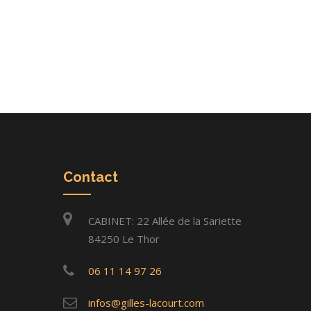
Contact
CABINET: 22 Allée de la Sariette
84250 Le Thor
06 11 14 97 26
infos@gilles-lacourt.com