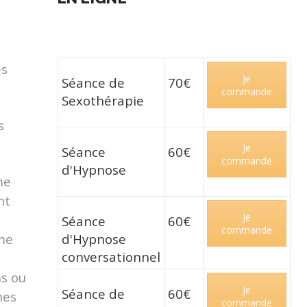
es
Je
Séance de
70€
commande
Sexothérapie
s
Je
Séance
60€
commande
d'Hypnose
me
nt
Je
Séance
60€
commande
ume
d'Hypnose
conversationnel
ns ou
Je
Séance de
60€
nes
commande