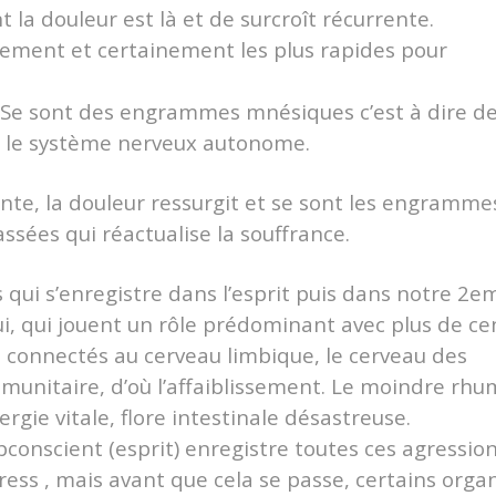
t la douleur est là et de surcroît récurrente.
rement et certainement les plus rapides pour
 : Se sont des engrammes mnésiques c’est à dire d
s le système nerveux autonome.
ante, la douleur ressurgit et se sont les engramme
sées qui réactualise la souffrance.
s qui s’enregistre dans l’esprit puis dans notre 2e
oui, qui jouent un rôle prédominant avec plus de ce
 connectés au cerveau limbique, le cerveau des
mmunitaire, d’où l’affaiblissement. Le moindre rh
ergie vitale, flore intestinale désastreuse.
conscient (esprit) enregistre toutes ces agressio
ess , mais avant que cela se passe, certains orga