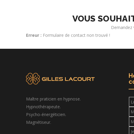
VOUS SOUHAI
Demandez vo
Erreur :
Formulaire de contact non trouvé !
H
c
Maître praticien en hypnose.
L
Hypnothérapeute.
M
Psycho-énergéticien.
M
Magnétiseur.
J