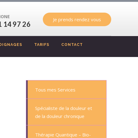
HONE
Je prends rendez vous
1 14 97 26
OIGNAGES
TARIFS
CONTACT
Tous mes Services
Spécialiste de la douleur et
de la douleur chronique
Thérapie Quantique – Bio-