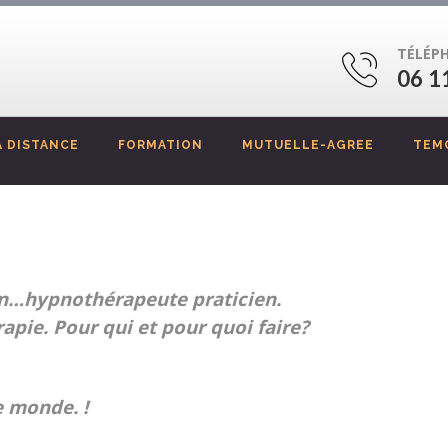
TÉLÉP
06 1
 DISTANCE
FORMATION
MUTUELLE-AGREE
TEM
en…hypnothérapeute praticien.
apie. Pour qui et pour quoi faire?
e monde. !