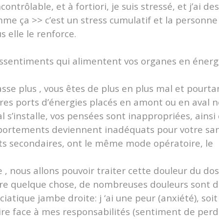
ntrôlable, et à fortiori, je suis stressé, et j’ai des
mme ça >> c’est un stress cumulatif et la personne
s elle le renforce.
assentiments qui alimentent vos organes en énerg
asse plus , vous êtes de plus en plus mal et pourta
tres ports d’énergies placés en amont ou en aval n
l s’installe, vos pensées sont inappropriées, ainsi
mportements deviennent inadéquats pour votre san
ts secondaires, ont le même mode opératoire, le
, nous allons pouvoir traiter cette douleur du dos
ire quelque chose, de nombreuses douleurs sont 
sciatique jambe droite: j ‘ai une peur (anxiété), soit
ire face à mes responsabilités (sentiment de perd