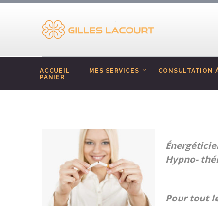
ACCUEIL
MES SERVICES
CONSULTATION À
PANIER
Énergétici
Hypno- thér
Pour tout l