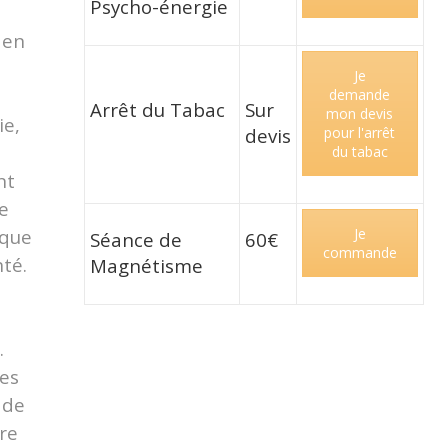
Psycho-énergie
 en
Je
demande
Arrêt du Tabac
Sur
mon devis
ie,
devis
pour l'arrêt
du tabac
nt
e
 que
Je
Séance de
60€
commande
té.
Magnétisme
.
des
 de
re