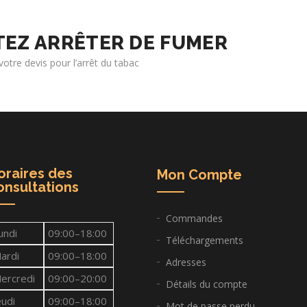
TEZ ARRÊTER DE FUMER
tre devis pour l’arrêt du tabac
oraires des
Mon Compte
onsultations
Commandes
undi
09:00–18:00
Téléchargements
ardi
09:00–18:00
Adresses
ercredi
09:00–20:00
Détails du compte
eudi
09:00–18:00
Mot de passe perdu