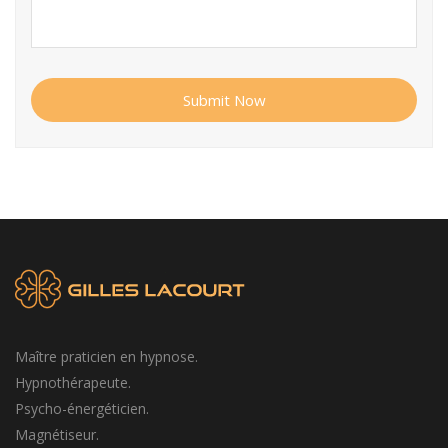
Submit Now
Maître praticien en hypnose.
Hypnothérapeute.
Psycho-énergéticien.
Magnétiseur.