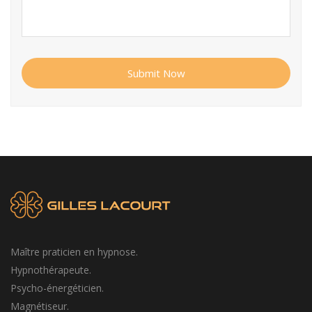
Submit Now
Maître praticien en hypnose.
Hypnothérapeute.
Psycho-énergéticien.
Magnétiseur.