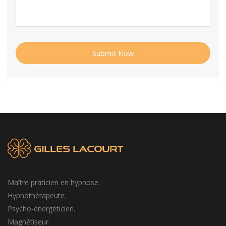
Submit Now
Maître praticien en hypnose.
Hypnothérapeute.
Psycho-énergéticien.
Magnétiseur.