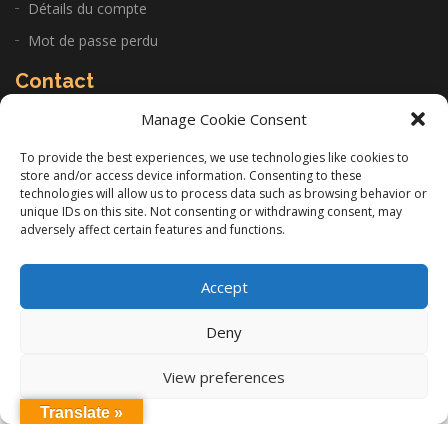
Détails du compte
Mot de passe perdu
Contact
Manage Cookie Consent
CABINET: 22 Allée de la Sariette 84250 Le Thor
To provide the best experiences, we use technologies like cookies to
store and/or access device information. Consenting to these
06 11 14 97 26
technologies will allow us to process data such as browsing behavior or
unique IDs on this site. Not consenting or withdrawing consent, may
infos@gilles-lacourt.com
adversely affect certain features and functions.
Accept
Copyright © Gilles Lacourt 2020. Tous Droits Réservés. |
Mentions Légales
Deny
Réalisation
Groupe Vas-y !
View preferences
Translate »