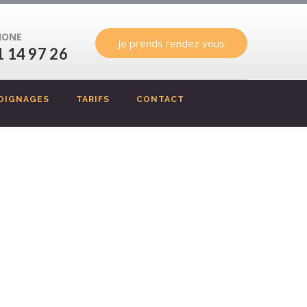
HONE
Je prends rendez vous
1 14 97 26
OIGNAGES
TARIFS
CONTACT