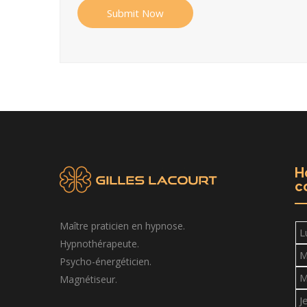
Submit Now
H
c
Maître praticien en hypnose.
L
Hypnothérapeute.
M
Psycho-énergéticien.
M
Magnétiseur.
J