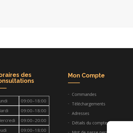
oraires des
Mon Compte
onsultations
Commandes
undi
09:00–18:00
Téléchargements
ardi
09:00–18:00
Adresses
ercredi
09:00–20:00
Détails du compte
eudi
09:00–18:00
Mot de passe perdu