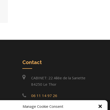
Contact
CABINET: 22 Allée de la Sariette
84250 Le Thor
06 11 14 97 26
Manage Cookie Consent
infos@gilles-lacourt.com