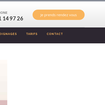
HONE
Je prends rendez vous
1 14 97 26
OIGNAGES
TARIFS
CONTACT