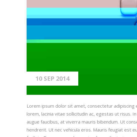
10 SEP 2014
Lorem ipsum dolor sit amet, consectetur adipiscing el
lorem, lacinia vitae sollicitudin ac, egestas ut risus. In
augue faucibus, at viverra mauris bibendum. Ut cons
hendrerit. Ut nec vehicula eros. Mauris feugiat est