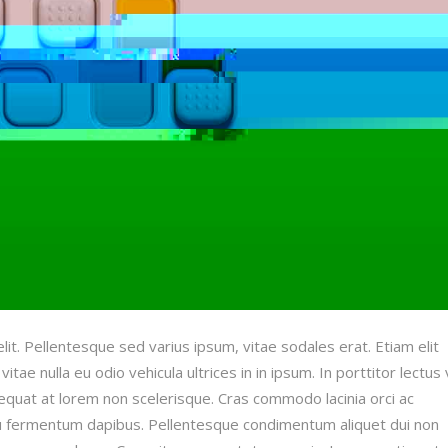
it. Pellentesque sed varius ipsum, vitae sodales erat. Etiam elit
 vitae nulla eu odio vehicula ultrices in in ipsum. In porttitor lectus 
equat at lorem non scelerisque. Cras commodo lacinia orci ac
 eu fermentum dapibus. Pellentesque condimentum aliquet dui non