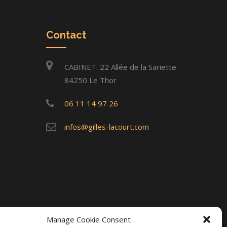
Contact
CABINET: 22 Allée de la Sariette
84250 Le Thor
06 11 14 97 26
infos@gilles-lacourt.com
Manage Cookie Consent