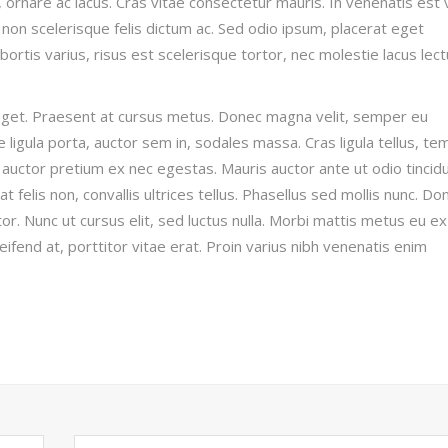
, ornare ac lacus. Cras vitae consectetur mauris. In venenatis est 
 non scelerisque felis dictum ac. Sed odio ipsum, placerat eget
obortis varius, risus est scelerisque tortor, nec molestie lacus lec
r eget. Praesent at cursus metus. Donec magna velit, semper eu
e ligula porta, auctor sem in, sodales massa. Cras ligula tellus, t
auctor pretium ex nec egestas. Mauris auctor ante ut odio tincidu
at felis non, convallis ultrices tellus. Phasellus sed mollis nunc. Do
ttitor. Nunc ut cursus elit, sed luctus nulla. Morbi mattis metus eu ex
leifend at, porttitor vitae erat. Proin varius nibh venenatis enim