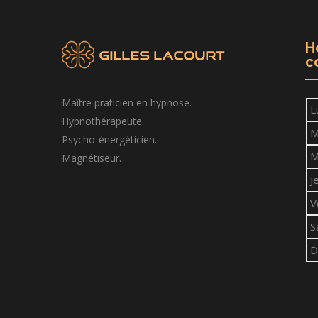
H
c
Maître praticien en hypnose.
L
Hypnothérapeute.
M
Psycho-énergéticien.
M
Magnétiseur.
J
V
S
D