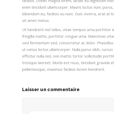
facilisis. Donec magna lorem, iaculis eu dignissim non
enim tincidunt ullamcorper. Mauris luctus nunc purus,
bibendum eu, facilisis eu nunc. Duis viverra, erat at l
sit amet metus.
Ut hendrerit nisl tellus, vitae tempus urna porttito
fringilla mattis, porttitor congue urna. Maecenas vita
sed fermentum sed, consectetur ac dolor. Phasellus 
ut varius lectus ullamcorper. Nulla purus nibh, cursus 
efficitur nulla nisl, non mattis tortor sollicitudin por
tristique laoreet. Morbi est risus, tincidunt gravida e
pellentesque, maximus facilisis lorem hendrerit.
Laisser un commentaire