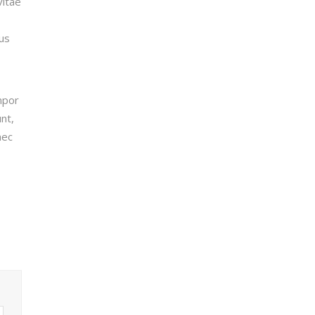
vitae
tus
empor
nt,
nec