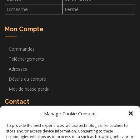
Dimanche
Fermé
Mon Compte
Commandes
Téléchargements
Adresses
Détails du compte
Mot de passe perdu
Contact
Manage Cookie Consent
CABINET: 22 Allée de la Sariette 84250 Le Thor
To provide the best experiences, we use technologies like cookies to
store and/or access device information. Consenting to these
06 11 14 97 26
technologies will allow us to process data such as browsing behavior or