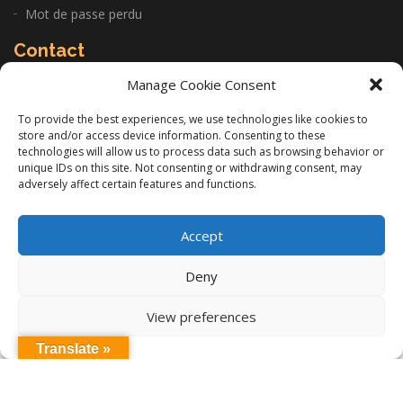
Mot de passe perdu
Contact
Manage Cookie Consent
CABINET: 22 Allée de la Sariette 84250 Le Thor
To provide the best experiences, we use technologies like cookies to
store and/or access device information. Consenting to these
06 11 14 97 26
technologies will allow us to process data such as browsing behavior or
unique IDs on this site. Not consenting or withdrawing consent, may
infos@gilles-lacourt.com
adversely affect certain features and functions.
Accept
Copyright © Gilles Lacourt 2020. Tous Droits Réservés. |
Mentions Légales
Deny
Réalisation
Groupe Vas-y !
View preferences
Translate »