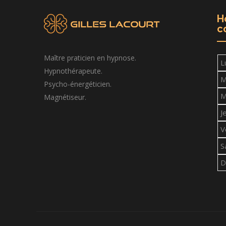
H
c
Maître praticien en hypnose.
L
Hypnothérapeute.
M
Psycho-énergéticien.
M
Magnétiseur.
J
V
S
D