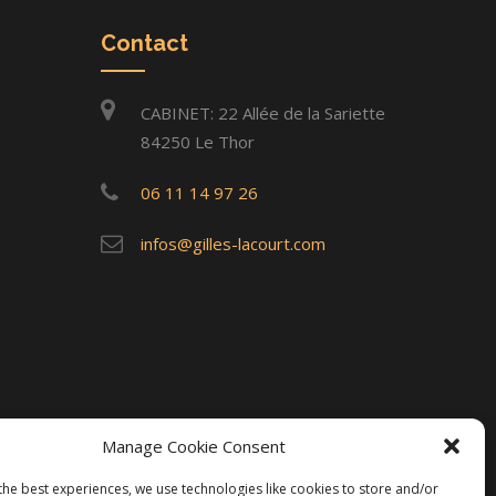
Contact
CABINET: 22 Allée de la Sariette
84250 Le Thor
06 11 14 97 26
infos@gilles-lacourt.com
Manage Cookie Consent
the best experiences, we use technologies like cookies to store and/or