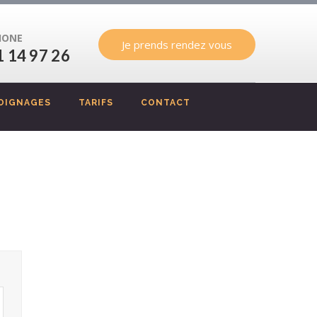
HONE
Je prends rendez vous
1 14 97 26
OIGNAGES
TARIFS
CONTACT