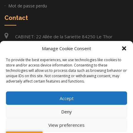
Mot de passe perdu
Contact
CABINET: 22 Allée de la Sariette 84250 Le Thor
06 11 14 97 26
Manage Cookie Consent
infos@gilles-lacourt.com
To provide the best experiences, we use technologies like cookies to
store and/or access device information. Consenting to these
technologies will allow us to process data such as browsing behavior or
unique IDs on this site. Not consenting or withdrawing consent, may
Copyright © Gilles Lacourt 2020. Tous Droits Réservés. |
adversely affect certain features and functions.
Mentions Légales
Accept
Réalisation
Groupe Vas-y !
Deny
View preferences