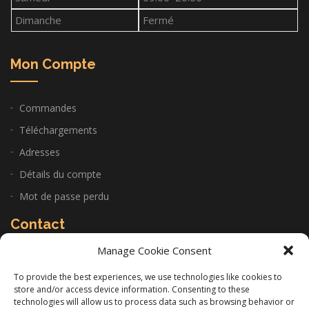
Dimanche
Fermé
Mon Compte
Commandes
Téléchargements
Adresses
Détails du compte
Mot de passe perdu
Contact
Manage Cookie Consent
CABINET: 22 Allée de la Sariette 84250 Le Thor
To provide the best experiences, we use technologies like cookies to
store and/or access device information. Consenting to these
06 11 14 97 26
technologies will allow us to process data such as browsing behavior or