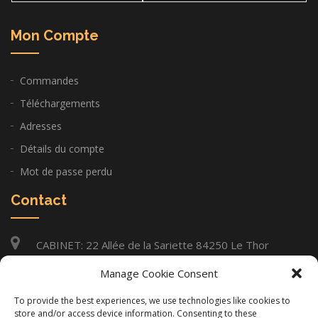
Mon Compte
Commandes
Téléchargements
Adresses
Détails du compte
Mot de passe perdu
Contact
CABINET: 22 Allée de la Sariette 84250 Le Thor
06 11 14 97 26
Manage Cookie Consent
infos@gilles-lacourt.com
To provide the best experiences, we use technologies like cookies to
store and/or access device information. Consenting to these