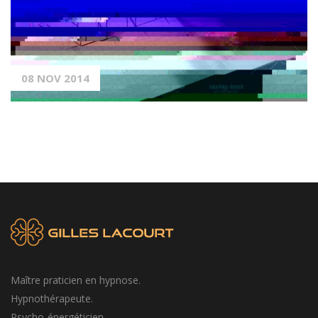
08 NOV 2014
Maître praticien en hypnose.
Hypnothérapeute.
Psycho-énergéticien.