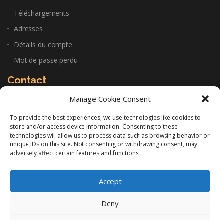
Téléchargements
Adresses
Détails du compte
Mot de passe perdu
Contact
Manage Cookie Consent
CABINET: 22 Allée de la Sariette 84250 Le Thor
To provide the best experiences, we use technologies like cookies to
store and/or access device information. Consenting to these
06 11 14 97 26
technologies will allow us to process data such as browsing behavior or
unique IDs on this site. Not consenting or withdrawing consent, may
infos@gilles-lacourt.com
adversely affect certain features and functions.
Accept
Copyright © Gilles Lacourt 2020. Tous Droits Réservés. |
Mentions Légales
Deny
Réalisation
Groupe Vas-y !