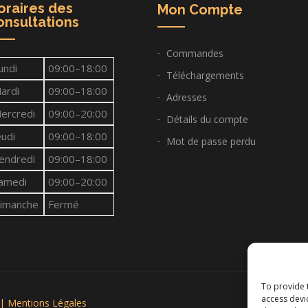
oraires des
Mon Compte
onsultations
Commandes
undi
09:00–18:00
Téléchargements
ardi
09:00–18:00
Adresses
ercredi
09:00–20:00
Détails du compte
eudi
09:00–18:00
Mot de passe perdu
endredi
09:00–18:00
amedi
09:00–20:00
imanche
Fermé
To provide 
access devi
 |
Mentions Légales