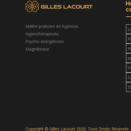
H
c
Maître praticien en hypnose.
L
Hypnothérapeute.
M
Psycho-énergéticien.
M
Magnétiseur.
J
V
S
D
Copyright © Gilles Lacourt 2020. Tous Droits Réservés.