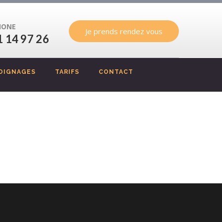
HONE
Je prends rendez vous
1 14 97 26
OIGNAGES
TARIFS
CONTACT