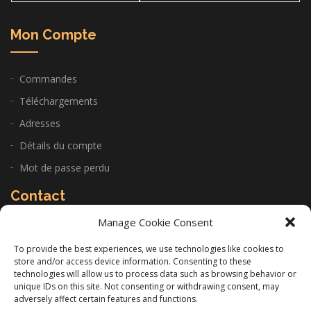
Mon Compte
Commandes
Téléchargements
Adresses
Détails du compte
Mot de passe perdu
Contact
Manage Cookie Consent
CABINET: 22 Allée de la Sariette 84250 Le Thor
To provide the best experiences, we use technologies like cookies to
store and/or access device information. Consenting to these
06 11 14 97 26
technologies will allow us to process data such as browsing behavior or
unique IDs on this site. Not consenting or withdrawing consent, may
infos@gilles-lacourt.com
adversely affect certain features and functions.