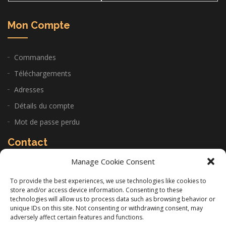
Mon Compte
Commandes
Téléchargements
Adresses
Détails du compte
Mot de passe perdu
Contact
Manage Cookie Consent
CABINET: 22 Allée de la Sariette 84250 Le Thor
To provide the best experiences, we use technologies like cookies to
store and/or access device information. Consenting to these
06 11 14 97 26
technologies will allow us to process data such as browsing behavior or
unique IDs on this site. Not consenting or withdrawing consent, may
infos@gilles-lacourt.com
adversely affect certain features and functions.